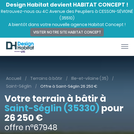
Design Habitat devient HABITAT CONCEPT !
Retrouvez-nous au 4C Avenue des Peupliers à CESSON-SÉVIGNÉ
(35510)
A bientôt dans votre nouvelle agence Habitat Concept !
VISITER NOTRE SITE HABITAT CONCEPT
Accueil
Terrains à bâtir
Ille-et-vilaine (35)
Saint-Séglin
Offre à Saint-Séglin
26 250
€
Votre terrain à bâtir à
Saint-Séglin (35330)
pour
26 250 €
offre n°67948