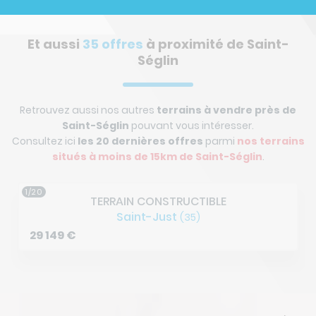
Et aussi
35 offres
à proximité de Saint-
Séglin
Retrouvez aussi nos autres
terrains à vendre près de
Saint-Séglin
pouvant vous intéresser.
Consultez ici
les 20 dernières offres
parmi
nos terrains
situés à
moins de 15km de Saint-Séglin
.
2/20
TERRAIN CONSTRUCTIBLE
Pipriac
(35)
52 800
€