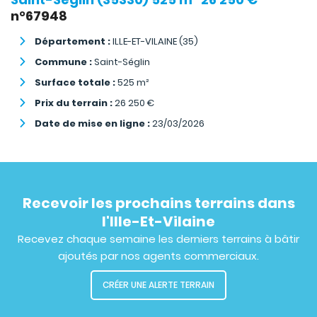
n°67948
Département :
ILLE-ET-VILAINE (35)
Commune :
Saint-Séglin
Surface totale :
525
m²
Prix du terrain :
26 250
€
Date de mise en ligne :
23/03/2026
Recevoir les prochains terrains dans
l'Ille-Et-Vilaine
Recevez chaque semaine les derniers terrains à bâtir
ajoutés par nos agents commerciaux.
CRÉER UNE ALERTE TERRAIN