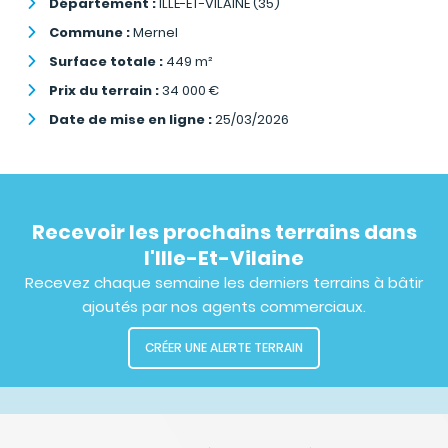
Département :
ILLE-ET-VILAINE (35)
Commune :
Mernel
Surface totale :
449
m²
Prix du terrain :
34 000
€
Date de mise en ligne :
25/03/2026
Recevoir les prochains terrains dans
l'Ille-Et-Vilaine
Recevez chaque semaine les derniers terrains à bâtir
ajoutés par nos agents commerciaux.
CRÉER UNE ALERTE TERRAIN