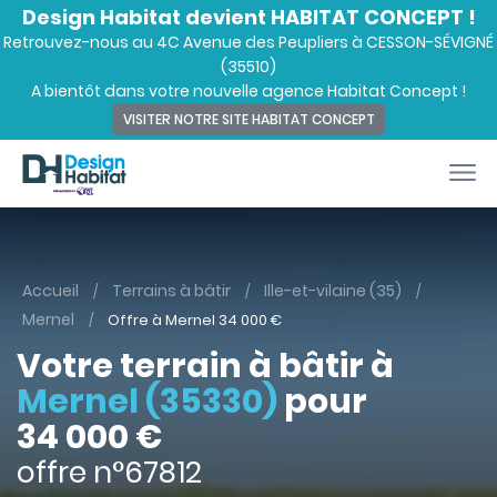
Design Habitat devient HABITAT CONCEPT !
Retrouvez-nous au 4C Avenue des Peupliers à CESSON-SÉVIGNÉ
(35510)
A bientôt dans votre nouvelle agence Habitat Concept !
VISITER NOTRE SITE HABITAT CONCEPT
Accueil
Terrains à bâtir
Ille-et-vilaine (35)
Mernel
Offre à Mernel
34 000
€
Votre terrain à bâtir à
Mernel (35330)
pour
34 000 €
offre n°67812