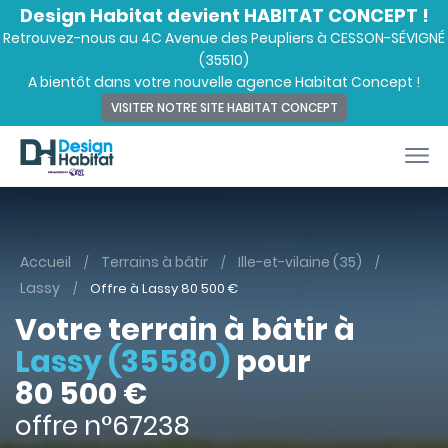
Design Habitat devient HABITAT CONCEPT !
Retrouvez-nous au 4C Avenue des Peupliers à CESSON-SÉVIGNÉ
(35510)
A bientôt dans votre nouvelle agence Habitat Concept !
VISITER NOTRE SITE HABITAT CONCEPT
Accueil
Terrains à bâtir
Ille-et-vilaine (35)
Lassy
Offre à Lassy
80 500
€
Votre terrain à bâtir à
Lassy (35580)
pour
80 500 €
offre n°67238