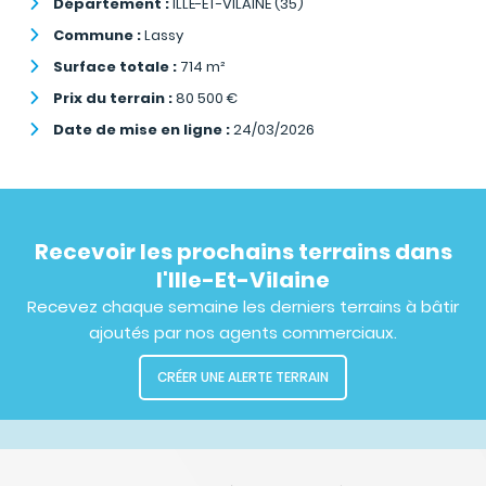
Département :
ILLE-ET-VILAINE (35)
Commune :
Lassy
Surface totale :
714
m²
Prix du terrain :
80 500
€
Date de mise en ligne :
24/03/2026
Recevoir les prochains terrains dans
l'Ille-Et-Vilaine
Recevez chaque semaine les derniers terrains à bâtir
ajoutés par nos agents commerciaux.
CRÉER UNE ALERTE TERRAIN