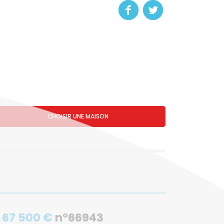
CHOISIR UNE MAISON
 67 500 €
n°66943