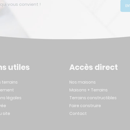
ui vous convient !
EN
ns utiles
Accès direct
s terrains
Nos maisons
tement
Maisons + Terrains
ns légales
Terrains constructibles
ivée
Faire construire
u site
Contact