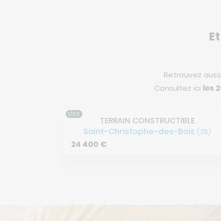
Et
Retrouvez auss
Consultez ici
les 
2/20
BLE
TERRAIN CONSTRUCTIBLE
ois
Saint-Aubin-du-Cormier
(35)
(35)
61 950
€