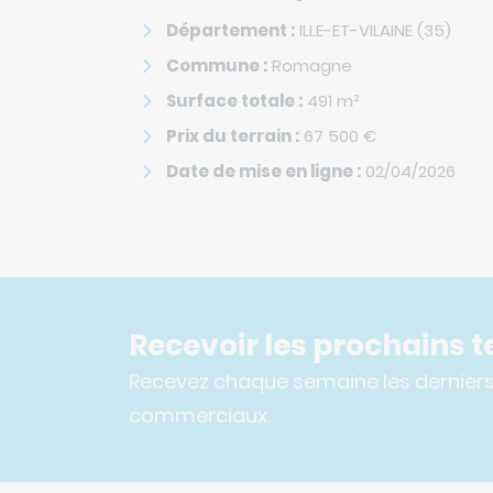
Département :
ILLE-ET-VILAINE (35)
Commune :
Romagne
Surface totale :
491
m²
Prix du terrain :
67 500
€
Date de mise en ligne :
02/04/2026
Recevoir les prochains te
Recevez chaque semaine les derniers 
commerciaux.