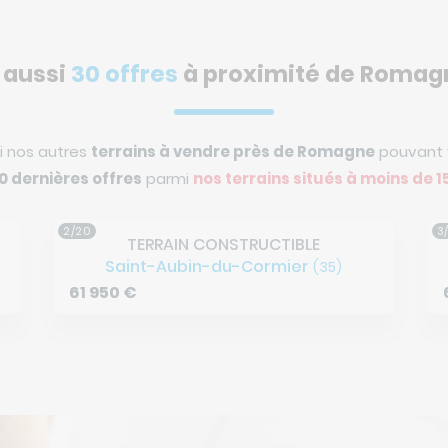
 aussi
30 offres
à proximité de Romag
i nos autres
terrains à vendre près de Romagne
pouvant v
20 dernières offres
parmi
nos terrains situés à
moins de 
3/20
4
TERRAIN CONSTRUCTIBLE
Romagne
(35)
61 120
€