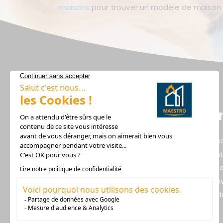
maisons
pour trouver un modèle de maison q
Lie
Alerte
Recru
Design Habitat, Constructeur
Mentio
de votre maison dans les Pays
Vie pr
de la Loire depuis plus de 20
Plan d
ans.