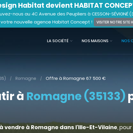
sign Habitat devient HABITAT CONCEP
uvez-nous au 4C Avenue des Peupliers à CESSON-SÉVIGNÉ (
 votre nouvelle agence Habitat Concept !
VISITER NOTRE SITE
LA SOCIÉTÉ
NOS MAISONS
NOS 
Offre à Romagne
67 500
€
(35)
Romagne
tir à
Romagne (35133)
p
 à vendre à Romagne dans l'Ille-Et-Vilaine
, pour