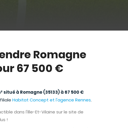
 vendre Romagne
ur 67 500 €
m² situé à Romagne (35133) à 67 500 €
iliale
Habitat Concept et l'agence Rennes
.
ible dans l'Ille-Et-Vilaine sur le site de
lus !