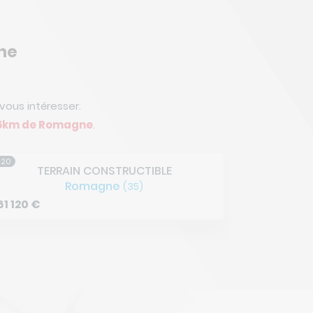
ne
ous intéresser.
15km de Romagne
.
/20
5/20
TERRAIN CONSTRUCTIBLE
TE
Romagne
(35)
52 600
€
48 600
€