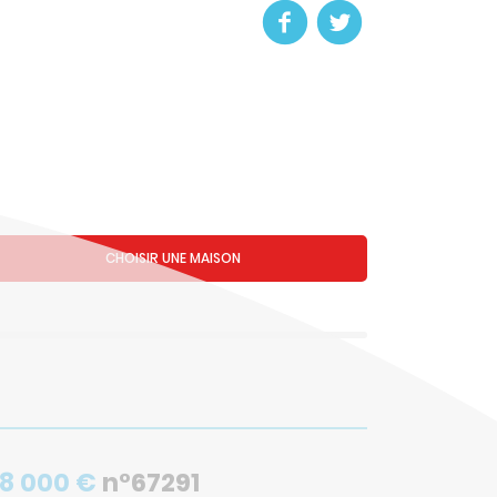
CHOISIR UNE MAISON
58 000 €
n°67291