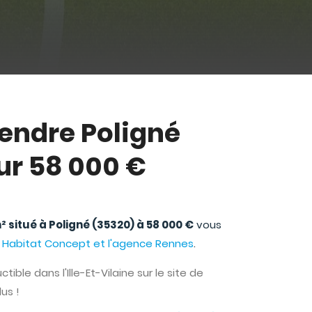
vendre Poligné
ur 58 000 €
m² situé à Poligné (35320) à 58 000 €
vous
e
Habitat Concept et l'agence Rennes
.
ible dans l'Ille-Et-Vilaine sur le site de
lus !