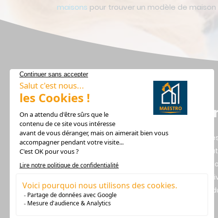
maisons
pour trouver un modèle de maison q
Lie
Alerte
Recru
Design Habitat, Constructeur
Mentio
de votre maison dans les Pays
Vie pr
de la Loire depuis plus de 20
Plan d
ans.