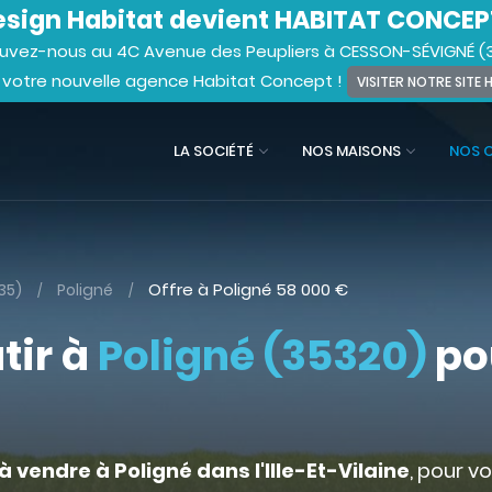
sign Habitat devient HABITAT CONCEP
uvez-nous au 4C Avenue des Peupliers à CESSON-SÉVIGNÉ (
 votre nouvelle agence Habitat Concept !
VISITER NOTRE SITE
LA SOCIÉTÉ
NOS MAISONS
NOS 
Offre à Poligné
58 000
€
(35)
Poligné
tir à
Poligné (35320)
po
à vendre à Poligné dans l'Ille-Et-Vilaine
, pour v