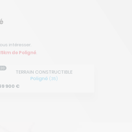
é
us intéresser.
15km de Poligné
.
/20
5/20
TERRAIN CONSTRUCTIBLE
TE
Poligné
(35)
64 000
€
74 500
€