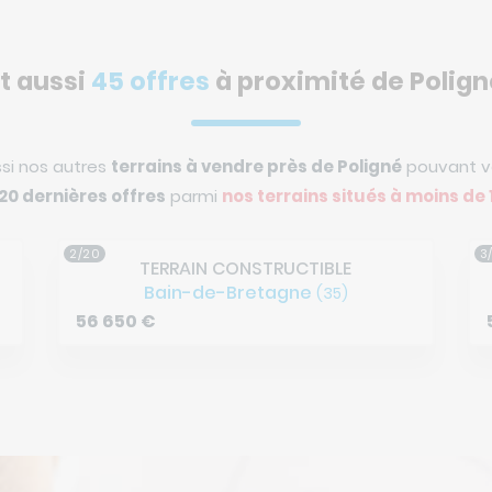
t aussi
45 offres
à proximité de Polign
si nos autres
terrains à vendre près de Poligné
pouvant vo
 20 dernières offres
parmi
nos terrains situés à
moins de 
3/20
4
TERRAIN CONSTRUCTIBLE
Poligné
(35)
59 900
€