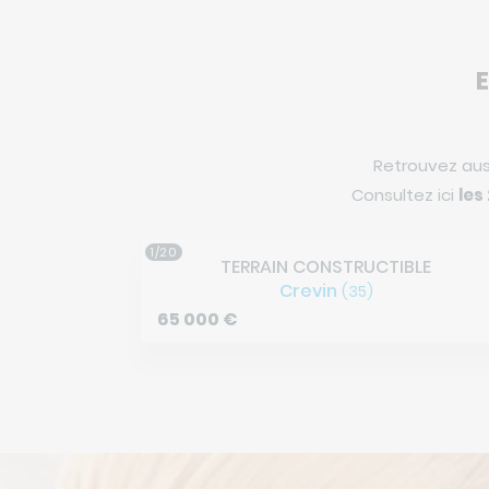
E
Retrouvez aus
Consultez ici
les
2/20
BLE
TERRAIN CONSTRUCTIBLE
Bain-de-Bretagne
(35)
56 650
€