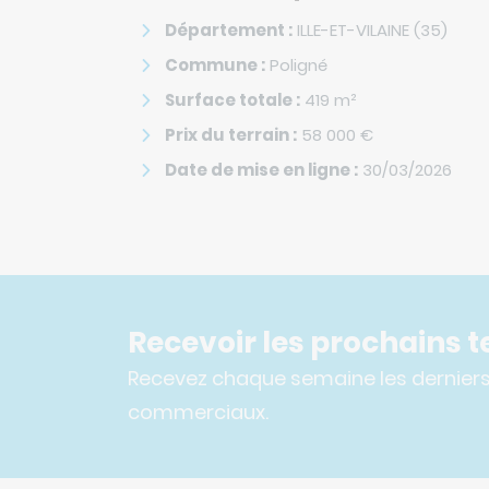
Département :
ILLE-ET-VILAINE (35)
Commune :
Poligné
Surface totale :
419
m²
Prix du terrain :
58 000
€
Date de mise en ligne :
30/03/2026
Recevoir les prochains te
Recevez chaque semaine les derniers 
commerciaux.