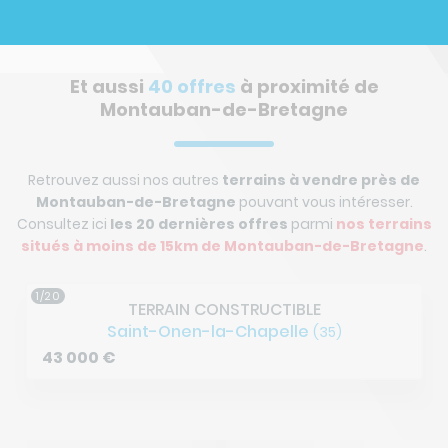
Et aussi
40 offres
à proximité de
Montauban-de-Bretagne
Retrouvez aussi nos autres
terrains à vendre près de
Montauban-de-Bretagne
pouvant vous intéresser.
Consultez ici
les 20 dernières offres
parmi
nos terrains
situés à
moins de 15km de Montauban-de-Bretagne
.
1/20
TERRAIN CONSTRUCTIBLE
Saint-Onen-la-Chapelle
(35)
43 000
€