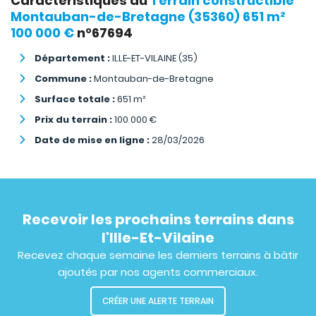
Caractéristiques du
Terrain constructible
Montauban-de-Bretagne (35360) 651 m²
100 000 €
n°67694
Département :
ILLE-ET-VILAINE (35)
Commune :
Montauban-de-Bretagne
Surface totale :
651
m²
Prix du terrain :
100 000
€
Date de mise en ligne :
28/03/2026
Recevoir les prochains terrains dans
l'Ille-Et-Vilaine
Recevez chaque semaine les derniers terrains à bâtir
ajoutés par nos agents commerciaux.
CRÉER UNE ALERTE TERRAIN