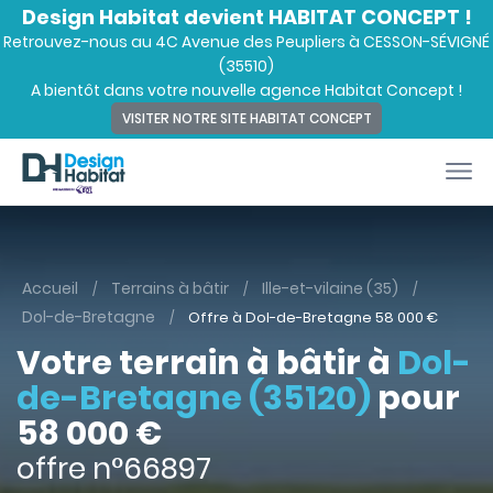
Design Habitat devient HABITAT CONCEPT !
Retrouvez-nous au 4C Avenue des Peupliers à CESSON-SÉVIGNÉ
(35510)
A bientôt dans votre nouvelle agence Habitat Concept !
VISITER NOTRE SITE HABITAT CONCEPT
Accueil
Terrains à bâtir
Ille-et-vilaine (35)
Dol-de-Bretagne
Offre à Dol-de-Bretagne
58 000
€
Votre terrain à bâtir à
Dol-
de-Bretagne (35120)
pour
58 000 €
offre n°66897