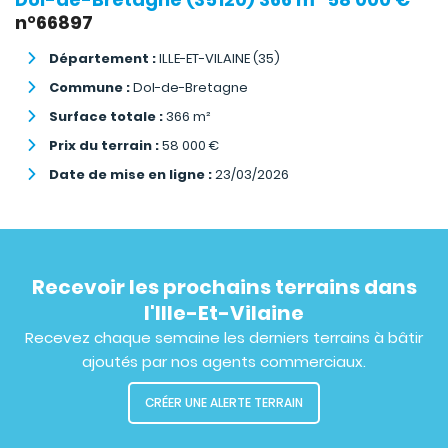
n°66897
Département :
ILLE-ET-VILAINE (35)
Commune :
Dol-de-Bretagne
Surface totale :
366
m²
Prix du terrain :
58 000
€
Date de mise en ligne :
23/03/2026
Recevoir les prochains terrains dans
l'Ille-Et-Vilaine
Recevez chaque semaine les derniers terrains à bâtir
ajoutés par nos agents commerciaux.
CRÉER UNE ALERTE TERRAIN