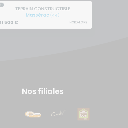
/9
4/9
TERRAIN CONSTRUCTIBLE
TE
Massérac
(44)
41 500
€
29 149
€
NORD-LOIRE
Nos filiales