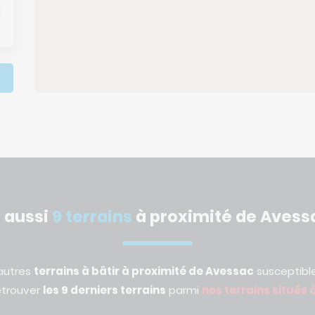
t aussi
9 terrains
à proximité de Avess
 autres
terrains à bâtir à proximité de Avessac
susceptible
etrouver
les 9 derniers terrains
parmi
nos terrains situés 