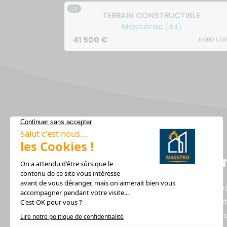
1/9
TERRAIN CONSTRUCTIBLE
Massérac
(44)
41 500
€
NORD-LOIR
Lie
Alerte
Recru
Design Habitat, Constructeur
Mentio
de votre maison dans les Pays