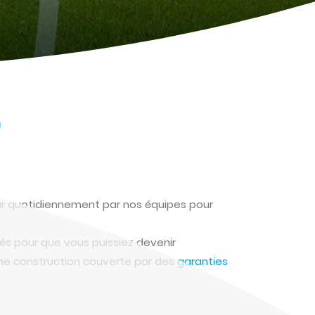
)
our quotidiennement par nos équipes pour
és pour que vous puissiez devenir
une construction couverte par des
garanties