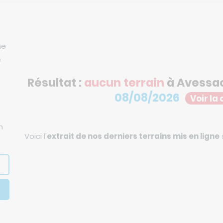
ne
e
Résultat :
aucun terrain
à Avessac
08/08/2026
Voir la
n
Voici l'
extrait de nos derniers terrains mis en ligne