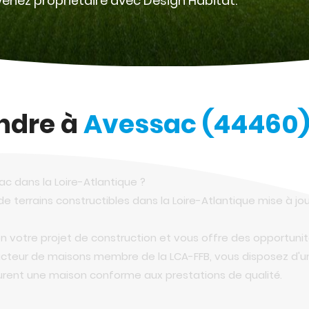
enez propriétaire avec Design Habitat.
endre à
Avessac (44460
ac dans la Loire-Atlantique ?
e terrains constructibles dans la Loire-Atlantique mise à j
 votre projet de construction et vous offre des opportunit
ructeur de maisons membre de la LCA-FFB, vous disposez d'
urent une maison conforme aux prestations de qualité.