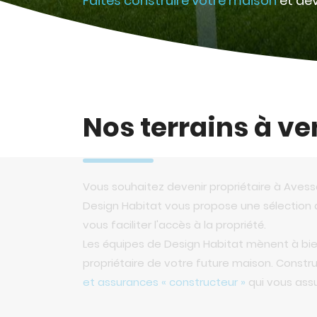
Faites construire votre maison
et dev
Nos terrains à v
Vous souhaitez devenir propriétaire à Avess
Design Habitat vous propose une sélection d
vous faciliter l'accès à la propriété.
Les équipes de Design Habitat mènent à bien
propriétaire de votre future maison. Const
et assurances « constructeur »
qui vous ass