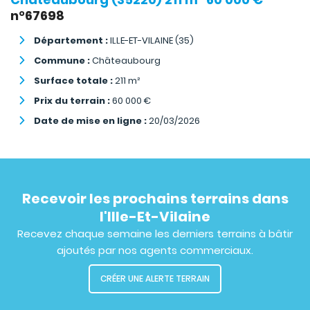
n°67698
Département :
ILLE-ET-VILAINE (35)
Commune :
Châteaubourg
Surface totale :
211
m²
Prix du terrain :
60 000
€
Date de mise en ligne :
20/03/2026
Recevoir les prochains terrains dans
l'Ille-Et-Vilaine
Recevez chaque semaine les derniers terrains à bâtir
ajoutés par nos agents commerciaux.
CRÉER UNE ALERTE TERRAIN