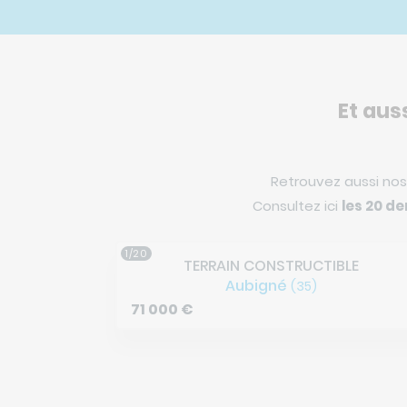
Et aus
Retrouvez aussi no
Consultez ici
les 20 de
2/20
BLE
TERRAIN CONSTRUCTIBLE
Guipel
(35)
75 000
€