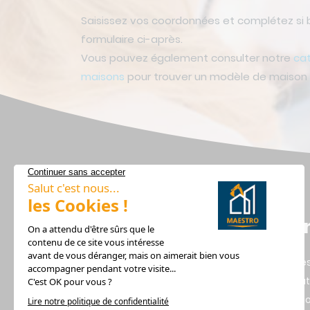
Saisissez vos coordonnées et complétez si 
formulaire ci-après.
Vous pouvez également consulter notre
ca
maisons
pour trouver un modèle de maison q
Lie
Alerte
Recru
Design Habitat, Constructeur
Mentio
de votre maison dans les Pays