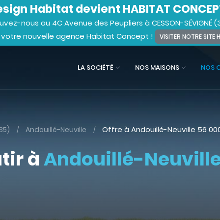
sign Habitat devient HABITAT CONCEP
uvez-nous au 4C Avenue des Peupliers à CESSON-SÉVIGNÉ (
 votre nouvelle agence Habitat Concept !
VISITER NOTRE SITE
LA SOCIÉTÉ
NOS MAISONS
NOS 
Offre à Andouillé-Neuville
56 00
(35)
Andouillé-Neuville
tir à
Andouillé-Neuvill