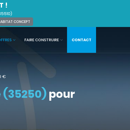
T !
35510)
 HABITAT CONCEPT
OFFRES
FAIRE CONSTRUIRE
CONTACT
0
€
e (35250)
pour