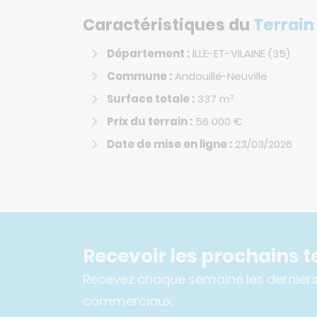
Caractéristiques du
Terrain
Département :
ILLE-ET-VILAINE (35)
Commune :
Andouillé-Neuville
Surface totale :
337
m²
Prix du terrain :
56 000
€
Date de mise en ligne :
23/03/2026
Recevoir les prochains te
Recevez chaque semaine les derniers 
commerciaux.