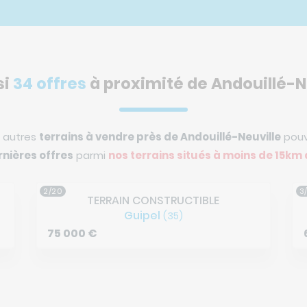
si
34 offres
à proximité de Andouillé-N
s autres
terrains à vendre près de Andouillé-Neuville
pouv
rnières offres
parmi
nos terrains situés à
moins de 15km 
3/20
4
TERRAIN CONSTRUCTIBLE
Saint-Aubin-du-Cormier
(35)
61 950
€