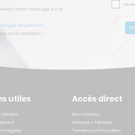
besoin votre message sur le
talogue de plans de
EN
ui vous convient !
ns utiles
Accès direct
s terrains
Nos maisons
tement
Maisons + Terrains
ns légales
Terrains constructibles