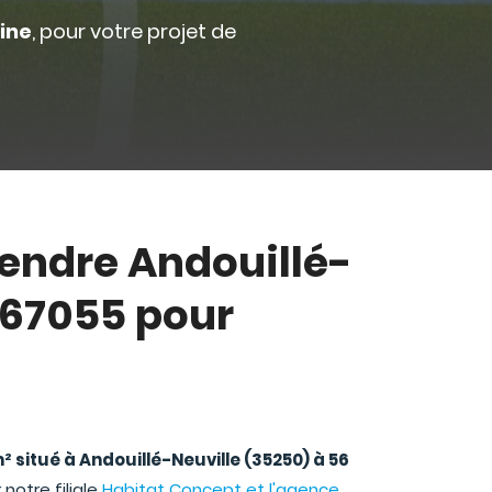
aine
, pour votre projet de
vendre Andouillé-
°67055 pour
m² situé à Andouillé-Neuville (35250) à 56
notre filiale
Habitat Concept et l'agence