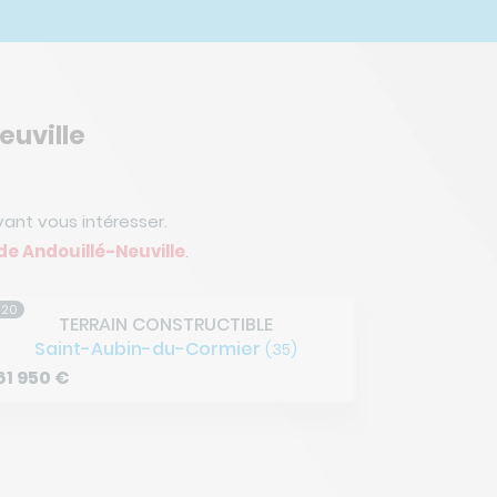
euville
ant vous intéresser.
de Andouillé-Neuville
.
/20
5/20
TERRAIN CONSTRUCTIBLE
TE
Montreuil-sur-Ille
M
(35)
80 430
€
80 406
€