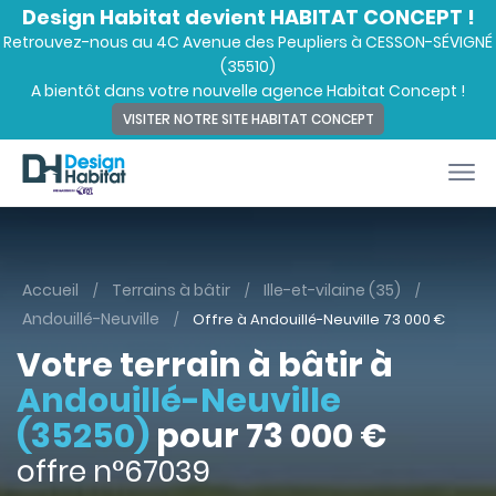
Design Habitat devient HABITAT CONCEPT !
Retrouvez-nous au 4C Avenue des Peupliers à CESSON-SÉVIGNÉ
(35510)
A bientôt dans votre nouvelle agence Habitat Concept !
VISITER NOTRE SITE HABITAT CONCEPT
Accueil
Terrains à bâtir
Ille-et-vilaine (35)
Andouillé-Neuville
Offre à Andouillé-Neuville
73 000
€
Votre terrain à bâtir à
Andouillé-Neuville
(35250)
pour 73 000 €
offre n°67039