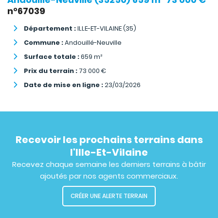
n°67039
Département :
ILLE-ET-VILAINE (35)
Commune :
Andouillé-Neuville
Surface totale :
659
m²
Prix du terrain :
73 000
€
Date de mise en ligne :
23/03/2026
Recevoir les prochains terrains dans
l'Ille-Et-Vilaine
Recevez chaque semaine les derniers terrains à bâtir
ajoutés par nos agents commerciaux.
CRÉER UNE ALERTE TERRAIN